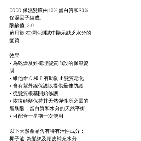
COCO
保濕髮膜
由
10%
蛋白質和9
0%
保濕因子組成。
酸鹼值: 3.0
適用於:
在彈性測試中顯示缺乏水分的
髮質
效果
•
為乾燥及難梳理髮質而設的保濕髮
膜
•
維他命
C
和
E
有助防止髮質老化
•
含有紫外線保護以提供最佳防護
•
從髮質根基開始修護
•
恢復頭髮保持其天然彈性所必需的
脂肪酸，蛋白質和水分的天然平衡
•
可配合一星期一次使用
以下天然產品含有特有活性成分：
椰子油-
為髮絲及頭皮補充水分