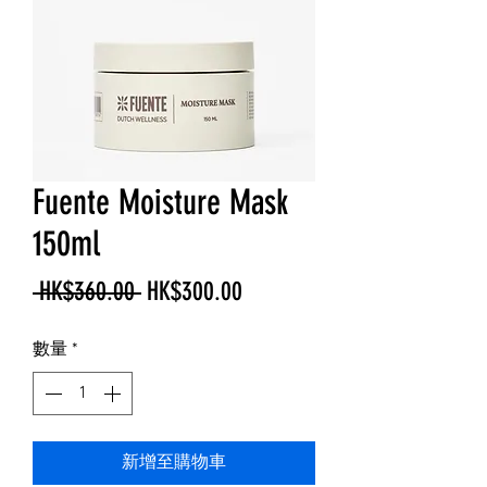
Fuente Moisture Mask
150ml
一
促
 HK$360.00 
HK$300.00
般
銷
數量
*
價
價
格
格
新增至購物車