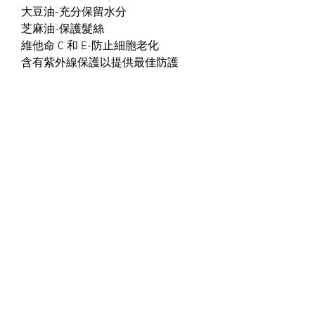
大豆油-
充分保留水分
芝麻油-
保護髮絲
維他命
C
和
E-
防止細胞老化
含有紫外線保護以提供最佳防護
BBCOS
FUENTE
MONNALI​
NATULIQUE
​關於我們
如何購買/付款/送貨方式
​私隱政策
免責聲明