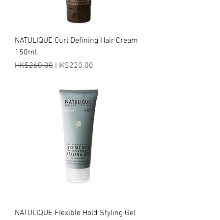
NATULIQUE Curl Defining Hair Cream
150ml
一般價格
促銷價格
HK$260.00
HK$220.00
NATULIQUE Flexible Hold Styling Gel