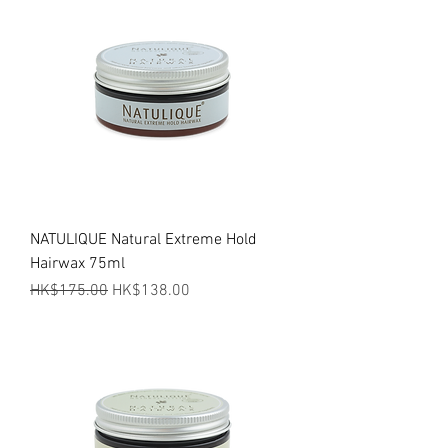
NATULIQUE Natural Extreme Hold
Hairwax 75ml
一般價格
促銷價格
HK$175.00
HK$138.00