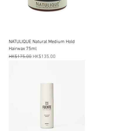
NATULIQUE Natural Medium Hold
Hairwax 75ml
一般價格
促銷價格
HK$175.00
HK$135.00