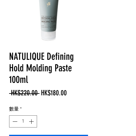
NATULIQUE Defining
Hold Molding Paste
100ml
一
促
 HK$220.00 
HK$180.00
般
銷
數量
*
價
價
格
格