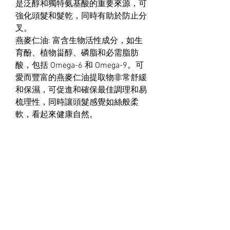
是泛醇和獨特氨基酸的重要來源，可
強化頭髮和髮乾，同時有助於防止分
叉。
燕麥仁油: 富含生物活性成分，如生
育酚、植物甾醇、磷脂和必需脂肪
酸，包括 Omega-6 和 Omega-9。可
愛而豐富的燕麥仁油提取物非常舒緩
和保濕，可促進和確保最佳調理和易
梳理性，同時讓頭髮感覺如絲般柔
軟，看起來健康自然。
BBCOS
FUENTE
MONNALI​
NATULIQUE
​關於我們