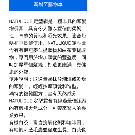
新增至購物車
NATULIQUE 定型霜是一種非凡的頭髮
增稠膏，具有令人難以置信的柔韌
性、卓越的質地和啞光效果。適合短
髮和中長髮使用。NATULIQUE 定型膏
含有有機燕麥仁提取物和白茶葉提取
物，專門用於增加頭髮的豐盈度，同
時加厚單個髮絲，打造更飽滿、更健
康的外觀。
使用說明：取適量塗抹於潮濕或乾燥
的頭髮上。輕輕按摩頭髮和造型。
獨特的複雜配方，含有天然成分
NATULIQUE 定型霜含有經過最佳認證
的有機和天然成分，可帶來驚人的專
業效果。
有機白茶：富含抗氧化劑和咖啡因，
有助於刺激毛囊並促進生長。白茶也