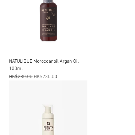
NATULIQUE Moroccanoil Argan Oil
100ml
一般價格
促銷價格
HK$280.00
HK$230.00