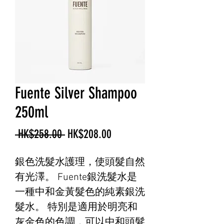
Fuente Silver Shampoo
250ml
一
促
 HK$258.00 
HK$208.00
般
銷
銀色洗髮水護理，使頭髮自然
價
價
有光澤。 Fuente銀洗髮水是
格
格
一種中和金黃髮色的純素銀洗
髮水。 特別是適用於明亮和
灰金色的色調，可以中和頭髮